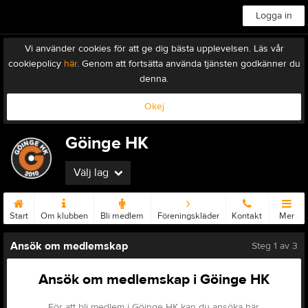
Logga in
Vi använder cookies för att ge dig bästa upplevelsen. Läs vår
cookiepolicy
här
. Genom att fortsätta använda tjänsten godkänner du
denna.
Okej
Göinge HK
Välj lag
Start
Om klubben
Bli medlem
Föreningskläder
Kontakt
Mer
Ansök om medlemskap
Steg
1
av 3
Ansök om medlemskap i Göinge HK
För att bli medlem i Göinge HK kan du ansöka här.