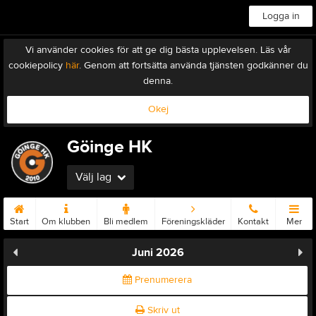
Logga in
Vi använder cookies för att ge dig bästa upplevelsen. Läs vår
cookiepolicy
här
. Genom att fortsätta använda tjänsten godkänner du
denna.
Okej
Göinge HK
Välj lag
Start
Om klubben
Bli medlem
Föreningskläder
Kontakt
Mer
Juni 2026
Prenumerera
Skriv ut