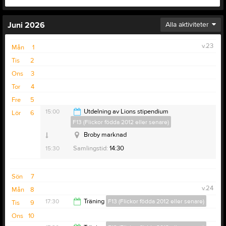
Juni 2026
Alla aktiviteter
v.23
Mån
1
Tis
2
Ons
3
Tor
4
Fre
5
15:00
Utdelning av Lions stipendium
Lör
6
F13 (Flickor födda 2012 eller senare)
Broby marknad
15:30
Samlingstid:
14:30
Sön
7
v.24
Mån
8
17:30
Träning
F13 (Flickor födda 2012 eller senare)
Tis
9
Ons
10