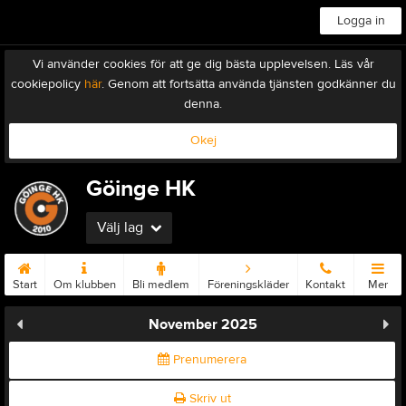
Logga in
Vi använder cookies för att ge dig bästa upplevelsen. Läs vår
cookiepolicy
här
. Genom att fortsätta använda tjänsten godkänner du
denna.
Okej
Göinge HK
Välj lag
Start
Om klubben
Bli medlem
Föreningskläder
Kontakt
Mer
November 2025
Prenumerera
Skriv ut